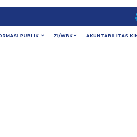
ORMASI PUBLIK
ZI/WBK
AKUNTABILITAS KI
View this post on Ins