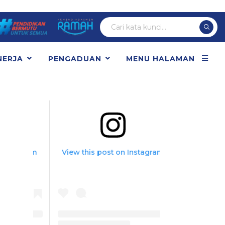
MEDIA SOSIAL
NERJA
PENGADUAN
MENU HALAMAN
tagram
View this post on Instagram
View this pos