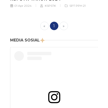
01 Apr 2024
KSPSTK
SPT PPH 21
«
1
»
MEDIA SOSIAL